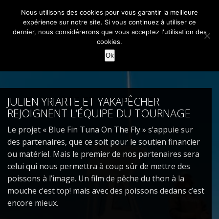
Nous utilisons des cookies pour vous garantir la meilleure
HOME
expérience sur notre site. Si vous continuez à utiliser ce
dernier, nous considérerons que vous acceptez l'utilisation des
cookies.
HOME
RÉALISATIONS
Ok
RÉALISATIONS
ACTUALITÉS
CONTACT
ACTUALITÉS
JULIEN YRIARTE ET YAKAPÊCHER
#23 (NO TITLE)
REJOIGNENT L’ÉQUIPE DU TOURNAGE
NEWS
Le projet « Blue Fin Tuna On The Fly » s’appuie sur
des partenaires, que ce soit pour le soutien financier
CONTACT
ou matériel. Mais le premier de nos partenaires sera
celui qui nous permettra à coup sûr de mettre des
poissons à l’image. Un film de pêche du thon à la
mouche c’est top! mais avec des poissons dedans c’est
encore mieux.