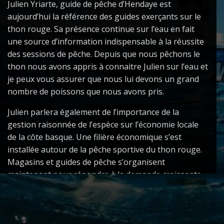
Julien Yriarte, guide de pêche d’Hendaye est
aujourd’hui la référence des guides exerçants sur le
thon rouge. Sa présence continue sur l’eau en fait
une source d’information indispensable à la réussite
des sessions de pêche. Depuis que nous pêchons le
thon nous avons appris à connaitre Julien sur l’eau et
je peux vous assurer que nous lui devons un grand
nombre de poissons que nous avons pris.
Julien parlera également de l’importance de la
gestion raisonnée de l’espèce sur l’économie locale
de la côte basque. Une filière économique s’est
installée autour de la pêche sportive du thon rouge.
Magasins et guides de pêche s’organisent
maintenant pour répondre à la demande croissante
THE SHOP
des pêcheurs pour la traque de ce poisson fabuleux.
Julien, qui accompagne ses clients depuis le port
ACTUALITÉS
d’Hendaye, nous parlera également de l’éthique de
STORE